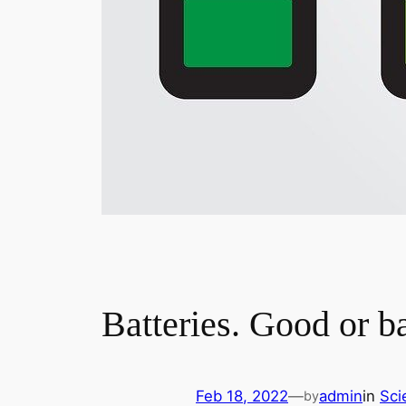
Batteries. Good or b
Feb 18, 2022
—
admin
in
Sci
by