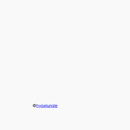
©
hypejungle