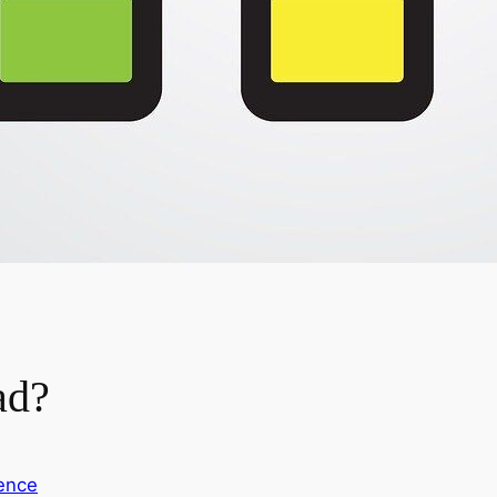
ad?
ence