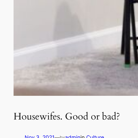
Housewifes. Good or bad?
Nov 3, 2021
—
admin
in
Culture
by