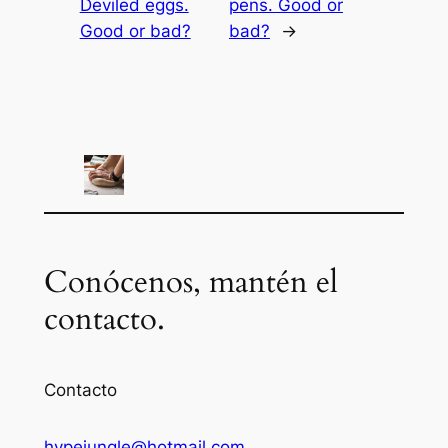
Deviled eggs.
pens. Good or
Good or bad?
bad?
→
Conócenos, mantén el
contacto.
Contacto
hypejungle@hotmail.com